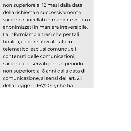
non superiore ai 12 mesi dalla data
della richiesta e successivamente
saranno cancellati in maniera sicura o
anonimizzati in maniera irreversibile.
La informiamo altresì che per tali
finalità, i dati relativi al traffico
telematico, esclusi comunque i
contenuti delle comunicazioni,
saranno conservati per un periodo
non superiore ai 6 anni dalla data di
comunicazione, ai sensi dell’art. 24
della Legge n. 167/2017, che ha
recepito la Direttiva UE 2017/541 in
materia di antiterrorismo.
I dati personali sono conservati su
server ubicati all’interno dell’Unione
Europea. Resta in ogni caso inteso
che il Titolare, ove si rendesse