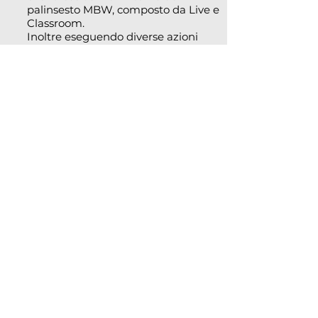
palinsesto MBW, composto da Live e
Classroom.
Inoltre eseguendo diverse azioni
all’interno della App MBW avrai la
possibilità di guadagnare MBW
COIN!
COME POSSO ACQUISTARE I MY
BEAUTY WHISPER COIN?
E’ semplicissimo! Nella sezione
Profilo, cliccando su Acquista, potrai
scegliere tra diversi pacchetti quello
che si adegua maggiormente alle tue
esigenze.
(Se utilizzi il sistema operativo iOS i
tuoi acquisti verranno processati
tramite il tuo Account APPLE mentre
per il sistema operativo Android i tuoi
acquisti verranno processati tramite il