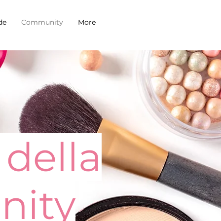
de
Community
More
 della
nity