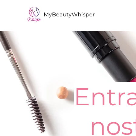
MyBeautyWhisper
Entra
nos