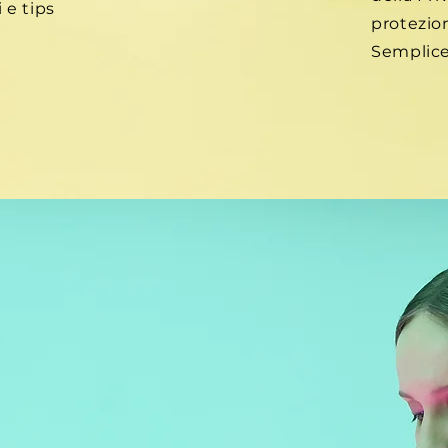
 e tips
protezio
Semplice