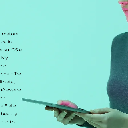
sumatore
ica in
e su iOS e
. My
o di
che offre
izzata,
uò essere
con
e 8 alle
la beauty
l punto