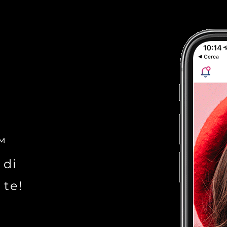
™
 di
 te!