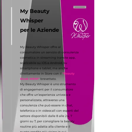
My Beauty
Whisper
per le Aziende
My Beauty Whisper offre al
consumatore un servizio di consulenza
cosmetica in streaming tramite app,
scaricabile su iOS e Android, su
smartphone e tablet, ma anche
direttamente in Store con il
"Beauty
Kiosk MBW"
brevettato.
My Beauty Whisper è uno strumento
di engagement per il consumatore
che offre un’esperienza univoca e
personalizzata, attraverso una
consulenza che può essere in chat,
telefonica o in videocall con esperti del
settore disponibili dalle 8 alle 24, 7
giorni su 7, per consigliare la beauty
routine più adatta alla cliente e il
punto vendita più vicino in cui